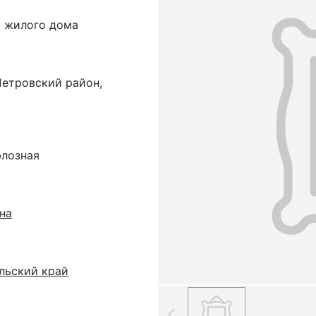
о жилого дома
Петровский район,
юлозная
на
льский край