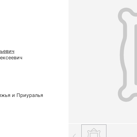
льевич
ексеевич
лжья и Приуралья