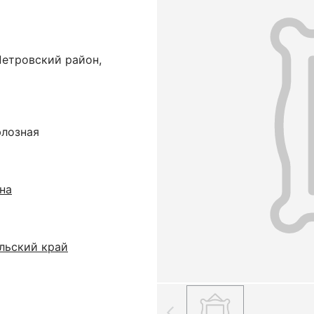
Петровский район,
юлозная
на
льский край