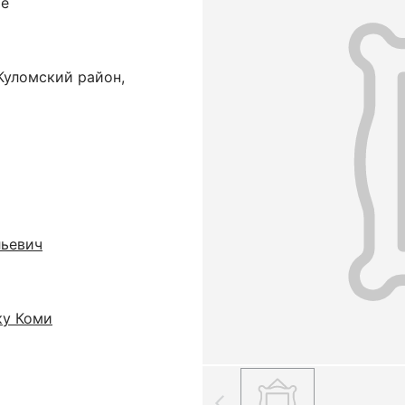
ме
Куломский район,
льевич
ку Коми