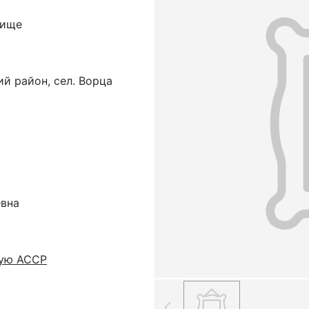
бище
й район, сел. Ворца
евна
кую АССР