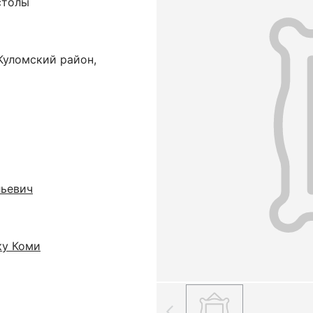
столы
Куломский район,
льевич
ку Коми