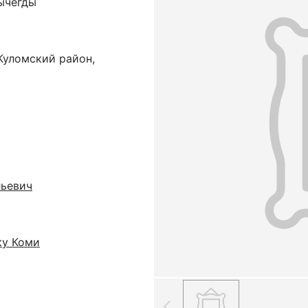
ычегды
Куломский район,
льевич
ку Коми