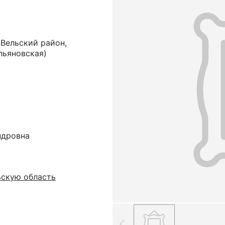
 Вельский район,
льяновская)
ндровна
ьскую область