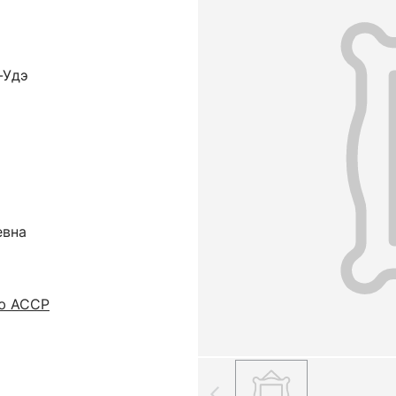
-Удэ
евна
ую АССР