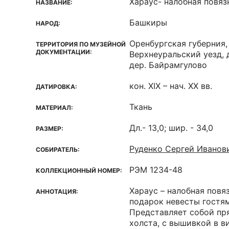
Хараус- налобная повяз
НАЗВАНИЕ:
Башкиры
НАРОД:
Оренбургская губерния,
ТЕРРИТОРИЯ ПО МУЗЕЙНОЙ
ДОКУМЕНТАЦИИ:
Верхнеуральский уезд, д
дер. Байрамгулово
кон. XIX – нач. XX вв.
ДАТИРОВКА:
Ткань
МАТЕРИАЛ:
Дл.- 13,0; шир. - 34,0
РАЗМЕР:
Руденко Сергей Иванов
СОБИРАТЕЛЬ:
РЭМ 1234-48
КОЛЛЕКЦИОННЫЙ НОМЕР:
Хараус – налобная повя
АННОТАЦИЯ:
подарок невесты гостям
Представляет собой пр
холста, с вышивкой в в