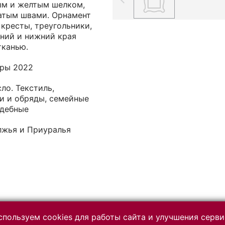
ым и желтым шелком,
атым швами. Орнамент
кресты, треугольники,
хний и нижний края
тканью.
уры 2022
ло. Текстиль,
и и обряды, семейные
адебные
лжья и Приуралья
пользуем cookies для работы сайта и улучшения серви