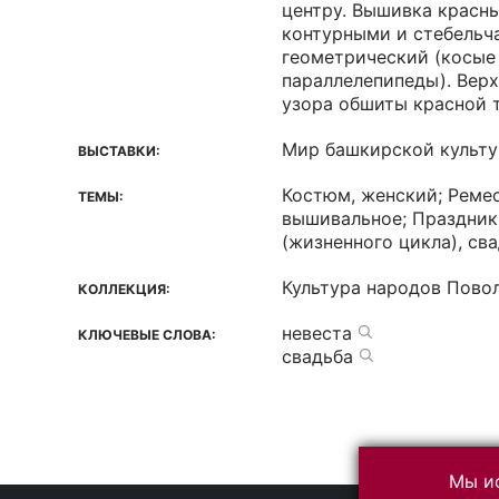
центру. Вышивка красн
контурными и стебельч
геометрический (косые 
параллелепипеды). Вер
узора обшиты красной 
Мир башкирской культ
ВЫСТАВКИ:
Костюм, женский; Ремес
ТЕМЫ:
вышивальное; Праздник
(жизненного цикла), св
Культура народов Пово
КОЛЛЕКЦИЯ:
невеста
КЛЮЧЕВЫЕ СЛОВА:
свадьба
Мы ис