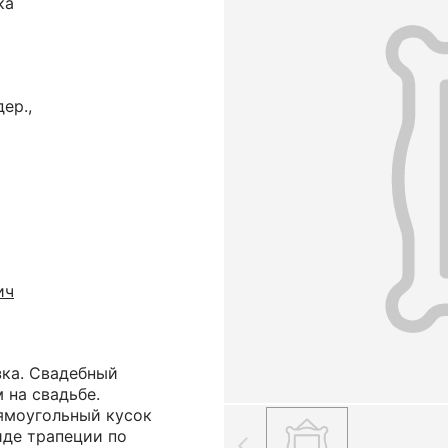
ка
ер.,
ич
зка. Свадебный
 на свадьбе.
ямоугольный кусок
иде трапеции по