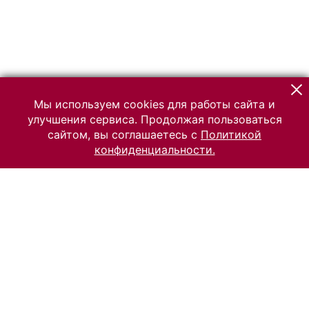
Мы используем cookies для работы сайта и
улучшения сервиса. Продолжая пользоваться
сайтом, вы соглашаетесь с
Политикой
конфиденциальности.
© 2026 Российский Этнографический музей
Все права защищены.
Условия использования материалов сайта
Отправить сообщение
Сообщение об ошибке
Перейти на сайт музея