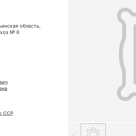
ьинская область,
вхоз № 6
вич
вна
ю ССР