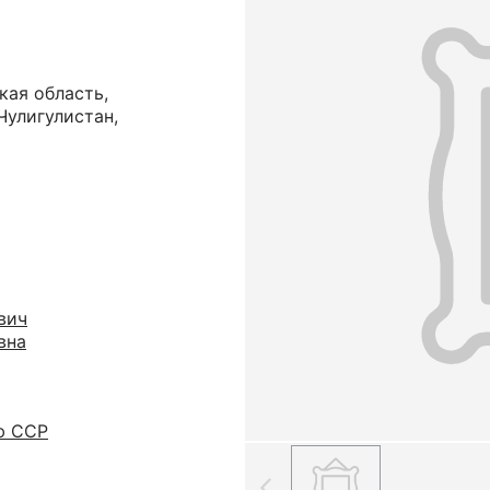
кая область,
Чулигулистан,
вич
вна
ю ССР