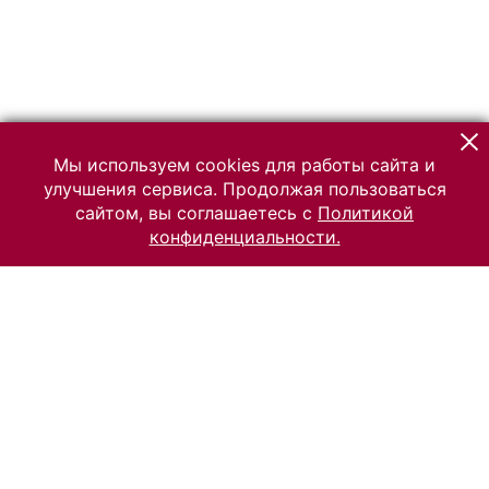
Мы используем cookies для работы сайта и
улучшения сервиса. Продолжая пользоваться
сайтом, вы соглашаетесь с
Политикой
конфиденциальности.
© 2026 Российский Этнографический музей
Все права защищены.
Условия использования материалов сайта
Отправить сообщение
Сообщение об ошибке
Перейти на сайт музея