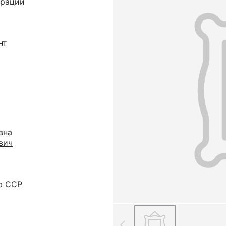
трации
нт
вна
вич
ю ССР