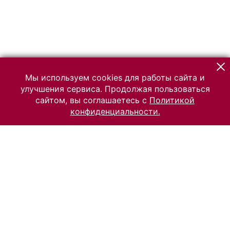
Мы используем cookies для работы сайта и
улучшения сервиса. Продолжая пользоваться
сайтом, вы соглашаетесь с
Политикой
конфиденциальности.
© 2026 Российский Этнографический музей
Все права защищены.
Условия использования материалов сайта
Отправить сообщение
Сообщение об ошибке
Перейти на сайт музея