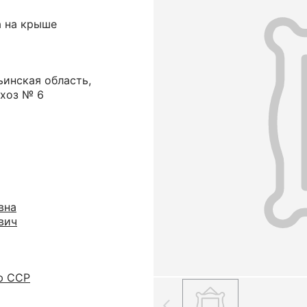
а на крыше
ьинская область,
вхоз № 6
вна
вич
ю ССР