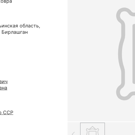
ковра
ьинская область,
. Бирлашган
вич
вна
ю ССР