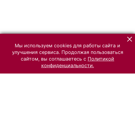
Мы используем cookies для работы сайта и
улучшения сервиса. Продолжая пользоваться
сайтом, вы соглашаетесь с
Политикой
конфиденциальности.
© 2026 Российский Этнографический музей
Все права защищены.
Условия использования материалов сайта
Отправить сообщение
Сообщение об ошибке
Перейти на сайт музея