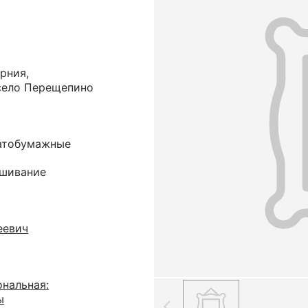
рния,
село Перещепино
чатобумажные
ышивание
еевич
нальная:
ы