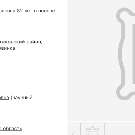
рьевна 82 лет в поневе
ожковский район,
овинка
евна
(научный
ю область