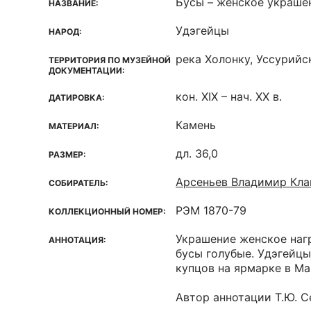
Бусы – женское украше
НАЗВАНИЕ:
Удэгейцы
НАРОД:
река Холонку, Уссурийс
ТЕРРИТОРИЯ ПО МУЗЕЙНОЙ
ДОКУМЕНТАЦИИ:
кон. XIX – нач. ХХ в.
ДАТИРОВКА:
Камень
МАТЕРИАЛ:
дл. 36,0
РАЗМЕР:
Арсеньев Владимир Кла
СОБИРАТЕЛЬ:
РЭМ 1870-79
КОЛЛЕКЦИОННЫЙ НОМЕР:
Украшение женское наг
АННОТАЦИЯ:
бусы голубые. Удэгейцы
купцов на ярмарке в М
Автор аннотации Т.Ю. 