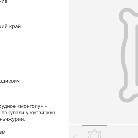
ние
кий край
вдиевич
рудное «монголу» –
 покупали у китайских
аньчжурии.
Сем