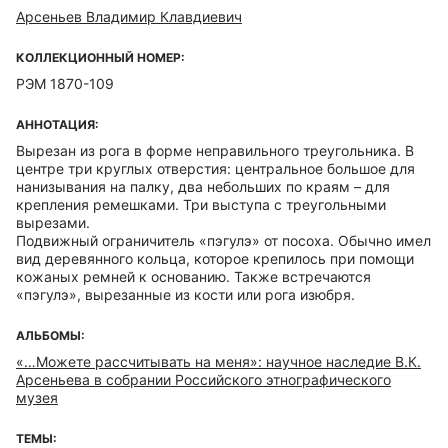
Арсеньев Владимир Клавдиевич
КОЛЛЕКЦИОННЫЙ НОМЕР:
РЭМ 1870-109
АННОТАЦИЯ:
Вырезан из рога в форме неправильного треугольника. В
центре три круглых отверстия: центральное большое для
нанизывания на палку, два небольших по краям – для
крепления ремешками. Три выступа с треугольными
вырезами.
Подвижный ограничитель «пэгулэ» от посоха. Обычно имел
вид деревянного кольца, которое крепилось при помощи
кожаных ремней к основанию. Также встречаются
«пэгулэ», вырезанные из кости или рога изюбря.
АЛЬБОМЫ:
«…Можете рассчитывать на меня»: научное наследие В.К.
Арсеньева в собрании Российского этнографического
музея
ТЕМЫ: