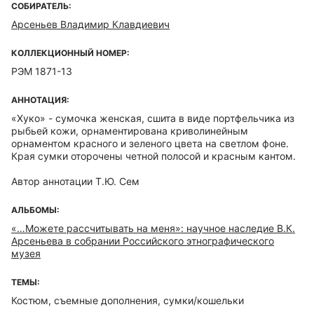
СОБИРАТЕЛЬ:
Арсеньев Владимир Клавдиевич
КОЛЛЕКЦИОННЫЙ НОМЕР:
РЭМ 1871-13
АННОТАЦИЯ:
«Хуко» - cумочка женская, сшита в виде портфельчика из
рыбьей кожи, орнаментирована криволинейным
орнаментом красного и зеленого цвета на светлом фоне.
Края сумки оторочены четной полосой и красным кантом.
Автор аннотации Т.Ю. Сем
АЛЬБОМЫ:
«…Можете рассчитывать на меня»: научное наследие В.К.
Арсеньева в собрании Российского этнографического
музея
ТЕМЫ:
Костюм, съемные дополнения, сумки/кошельки