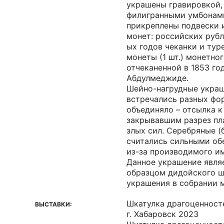
украшены гравировкой,
филигранными умбонами
прикреплены подвески 
монет: российских рубле
ых годов чеканки и тур
монеты (1 шт.) монетно
отчеканенной в 1853 го
Абдулмеджиде.
Шейно-нагрудные украш
встречались разных фор
объединяло – отсылка к
закрывавшим разрез пл
злых сил. Серебряные (
считались сильными обе
из-за производимого им
Данное украшение явля
образцом дидойского ш
украшения в собрании м
Шкатулка драгоценност
ВЫСТАВКИ:
г. Хабаровск 2023