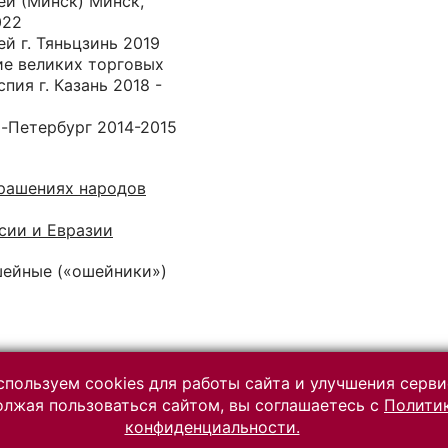
ей (Минск) Минск,
022
й г. Тяньцзинь 2019
ие великих торговых
пия г. Казань 2018 -
т-Петербург 2014-2015
рашениях народов
сии и Евразии
шейные («ошейники»)
пользуем cookies для работы сайта и улучшения серви
лжая пользоваться сайтом, вы соглашаетесь с
Полити
Разработано на платформе
конфиденциальности.
«Коллекция онлайн» (КАМИС)