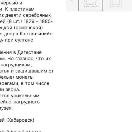
 чернью и
. К пластинам
из девяти серебряных
й (8 шт.) 1829 – 1880-
ецкой (османской)
го двора Костантинийе,
ду при султане
ения в Дагестане
м. Но главное, что их
 нагрудникам,
атья и защищавшим от
белые) монеты
регами, в том числе
и звона.
ется уникальным
ейно-нагрудного
узея.
ей (Хабаровск)