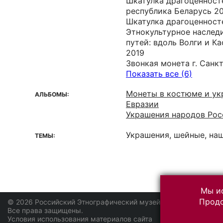
Шкатулка драгоценност
республика Беларусь 2
Шкатулка драгоценносте
Этнокультурное наслед
путей: вдоль Волги и Кас
2019
Звонкая монета г. Санк
Показать все (6)
Монеты в костюме и ук
АЛЬБОМЫ:
Евразии
Украшения народов Рос
Украшения, шейные, на
ТЕМЫ:
Мы ис
Продо
© 2026 Российский Этнографический музей
Все права защищены.
Условия использования материалов сайта