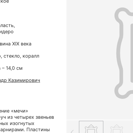
ское
ласть,
Кидеро
вина XIX века
, стекло, коралл
 – 14,0 см
ндр Казимирович
ение «мечи»
уч из четырех звеньев
ных изогнутых
шарнирами. Пластины