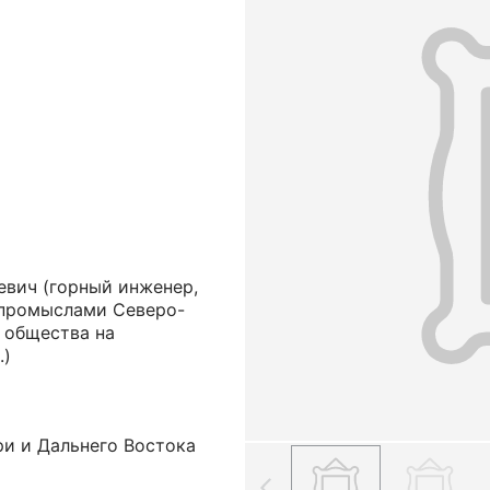
евич
(горный инженер,
промыслами Северо-
 общества на
.)
ри и Дальнего Востока