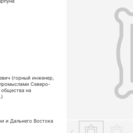
арпуна
евич
(горный инженер,
промыслами Северо-
 общества на
.)
ри и Дальнего Востока