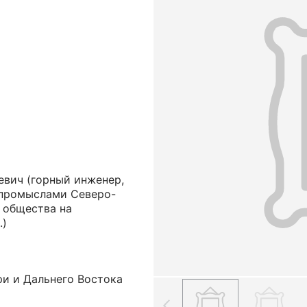
евич
(горный инженер,
промыслами Северо-
 общества на
.)
ри и Дальнего Востока