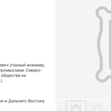
евич
(горный инженер,
промыслами Северо-
 общества на
.)
ри и Дальнего Востока