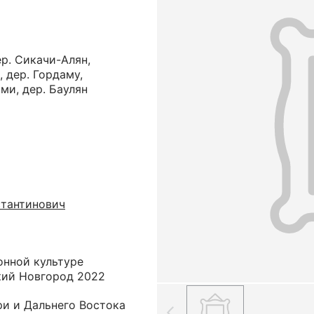
р. Сикачи-Алян,
, дер. Гордаму,
ами, дер. Баулян
стантинович
онной культуре
кий Новгород 2022
ри и Дальнего Востока