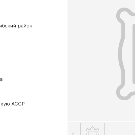
нибский район
а
скую АССР