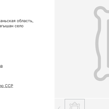
аньская область,
агышан село
на
ую ССР