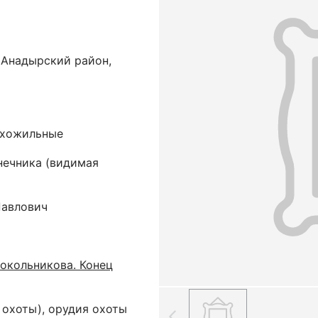
 Анадырский район,
сухожильные
конечника (видимая
Павлович
Сокольникова. Конец
 охоты), орудия охоты