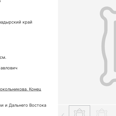
р
надырский край
 см.
Павлович
Сокольникова. Конец
ри и Дальнего Востока