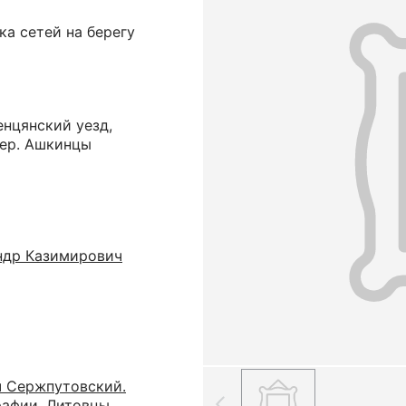
а сетей на берегу
енцянский уезд,
дер. Ашкинцы
ндр Казимирович
 Сержпутовский.
рафии. Литовцы