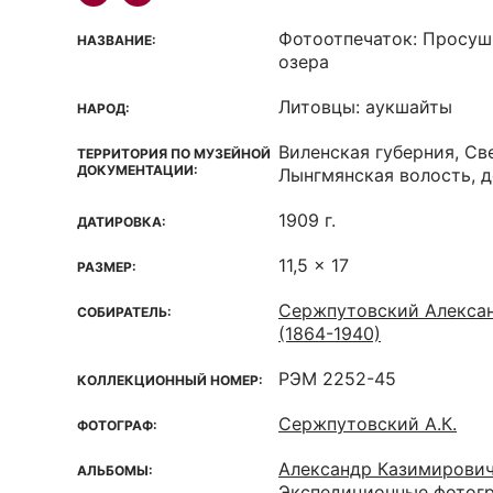
Фотоотпечаток: Просушк
НАЗВАНИЕ:
озера
Литовцы: аукшайты
НАРОД:
Виленская губерния, Св
ТЕРРИТОРИЯ ПО МУЗЕЙНОЙ
ДОКУМЕНТАЦИИ:
Лынгмянская волость, 
1909 г.
ДАТИРОВКА:
11,5 x 17
РАЗМЕР:
Сержпутовский Алекса
СОБИРАТЕЛЬ:
(1864-1940)
РЭМ 2252-45
КОЛЛЕКЦИОННЫЙ НОМЕР:
Сержпутовский А.К.
ФОТОГРАФ:
Александр Казимирович
АЛЬБОМЫ:
Экспедиционные фотог