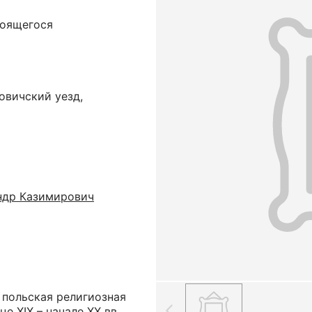
роящегося
овичский уезд,
ндр Казимирович
– польская религиозная
це XIX – начале ХХ вв.