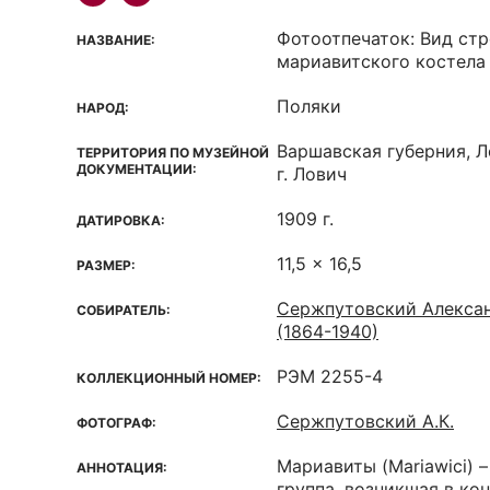
Фотоотпечаток: Вид ст
НАЗВАНИЕ:
мариавитского костела
Поляки
НАРОД:
Варшавская губерния, Л
ТЕРРИТОРИЯ ПО МУЗЕЙНОЙ
ДОКУМЕНТАЦИИ:
г. Лович
1909 г.
ДАТИРОВКА:
11,5 x 16,5
РАЗМЕР:
Сержпутовский Алекса
СОБИРАТЕЛЬ:
(1864-1940)
РЭМ 2255-4
КОЛЛЕКЦИОННЫЙ НОМЕР:
Сержпутовский А.К.
ФОТОГРАФ:
Мариавиты (Mariawici) 
АННОТАЦИЯ:
группа, возникшая в кон