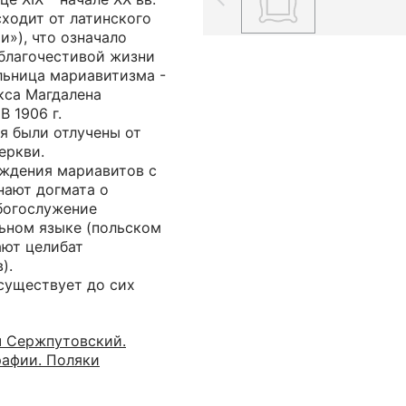
ходит от латинского
и»), что означало
благочестивой жизни
льница мариавитизма -
кса Магдалена
В 1906 г.
я были отлучены от
еркви.
ждения мариавитов с
нают догмата о
богослужение
ьном языке (польском
ают целибат
).
существует до сих
 Сержпутовский.
афии. Поляки