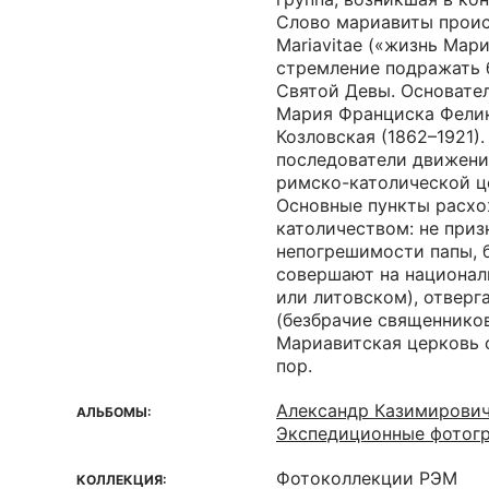
Слово мариавиты проис
Mariavitae («жизнь Мари
стремление подражать 
Святой Девы. Основате
Мария Франциска Фели
Козловская (1862–1921). 
последователи движени
римско-католической ц
Основные пункты расхо
католичеством: не приз
непогрешимости папы, 
совершают на национал
или литовском), отверг
(безбрачие священников
Мариавитская церковь 
пор.
Александр Казимирович
АЛЬБОМЫ:
Экспедиционные фотогр
Фотоколлекции РЭМ
КОЛЛЕКЦИЯ: