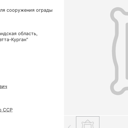
для сооружения ограды
ндская область,
атта-Курган"
вич
ю ССР