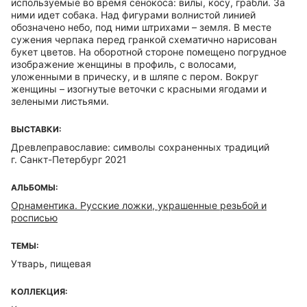
используемые во время сенокоса: вилы, косу, грабли. За
ними идет собака. Над фигурами волнистой линией
обозначено небо, под ними штрихами – земля. В месте
сужения черпака перед гранкой схематично нарисован
букет цветов. На оборотной стороне помещено погрудное
изображение женщины в профиль, с волосами,
уложенными в прическу, и в шляпе с пером. Вокруг
женщины – изогнутые веточки с красными ягодами и
зелеными листьями.
ВЫСТАВКИ:
Древлеправославие: символы сохраненных традиций
г. Санкт-Петербург 2021
АЛЬБОМЫ:
Орнаментика. Русские ложки, украшенные резьбой и
росписью
ТЕМЫ:
Утварь, пищевая
КОЛЛЕКЦИЯ: