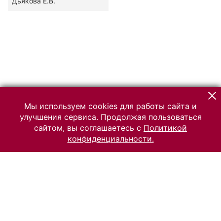
Дьякова Е.В.
Мы используем cookies для работы сайта и
улучшения сервиса. Продолжая пользоваться
сайтом, вы соглашаетесь с
Политикой
конфиденциальности.
© 2026 Российский Этнографический музей
Все права защищены.
Условия использования материалов сайта
Отправить сообщение
Сообщение об ошибке
Перейти на сайт музея