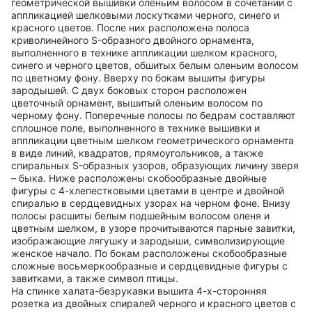
геометрической вышивки оленьим волосом в сочетании с
аппликацией шелковыми лоскутками черного, синего и
красного цветов. После них расположена полоса
криволинейного S-образного двойного орнамента,
выполненного в технике аппликации шелком красного,
синего и черного цветов, обшитых белым оленьим волосом
по цветному фону. Вверху по бокам вышиты фигуры
зародышей. С двух боковых сторон расположен
цветочный орнамент, вышитый оленьим волосом по
черному фону. Поперечные полосы по бедрам составляют
сплошное поле, выполненного в технике вышивки и
аппликации цветным шелком геометрического орнамента
в виде линий, квадратов, прямоугольников, а также
спиральных S-образных узоров, образующих личину зверя
– быка. Ниже расположены скобообразные двойные
фигуры с 4-хлепестковыми цветами в центре и двойной
спиралью в сердцевидных узорах на черном фоне. Внизу
полосы расшиты белым подшейным волосом оленя и
цветным шелком, в узоре прочитываются парные завитки,
изображающие лягушку и зародыши, символизирующие
женское начало. По бокам расположены скобообразные
сложные восьмеркообразные и сердцевидные фигуры с
завитками, а также символ птицы.
На спинке халата-безрукавки вышита 4-х-сторонняя
розетка из двойных спиралей черного и красного цветов с