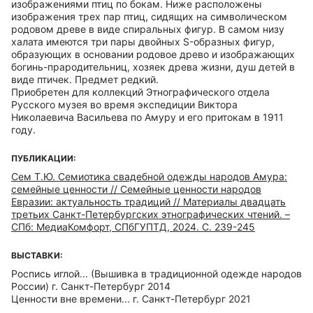
изображениями птиц по бокам. Ниже расположены
изображения трех пар птиц, сидящих на символическом
родовом древе в виде спиральных фигур. В самом низу
халата имеются три пары двойных S-образных фигур,
образующих в основании родовое древо и изображающих
богинь-прародительниц, хозяек древа жизни, душ детей в
виде птичек. Предмет редкий.
Приобретен для коллекций Этнографического отдела
Русского музея во время экспедиции Виктора
Николаевича Васильева по Амуру и его притокам в 1911
году.
ПУБЛИКАЦИИ:
Сем Т.Ю. Семиотика свадебной одежды народов Амура:
семейные ценности // Семейные ценности народов
Евразии: актуальность традиций // Материалы двадцать
третьих Санкт-Петербургских этнографических чтений. –
СПб: МедиаКомфорт, СПбГУПТД, 2024. С. 239-245
ВЫСТАВКИ:
Роспись иглой... (Вышивка в традиционной одежде народов
России) г. Санкт-Петербург 2014
Ценности вне времени... г. Санкт-Петербург 2021