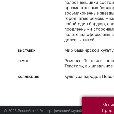
полоса вышивки состои
орнаментальных бордюр
восьмиконечные звезды
городчатые ромбы. Ниж
собой один бордюр, со
продленными сторонам
полотенца оформлены в
долевых нитей.
Мир башкирской культ
ВЫСТАВКИ:
Ремесло. Текстиль, ткац
ТЕМЫ:
Текстиль, вышивальное
Культура народов Пово
КОЛЛЕКЦИЯ:
Мы ис
Продо
© 2026 Российский Этнографический музей