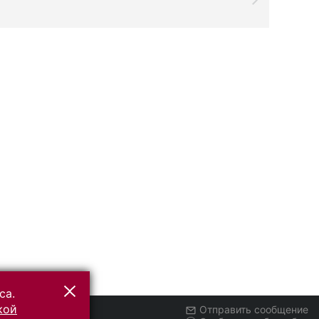
са.
кой
Отправить сообщение