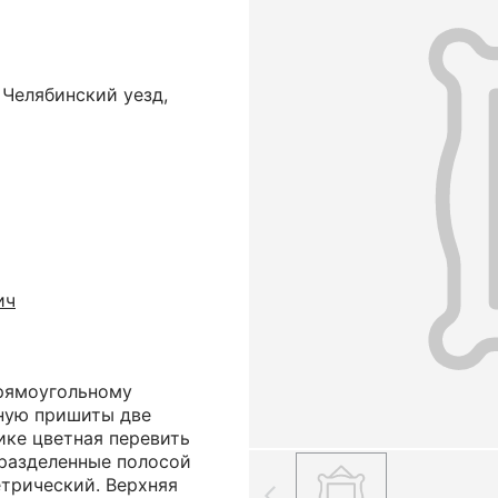
 Челябинский уезд,
ич
прямоугольному
ную пришиты две
ике цветная перевить
разделенные полосой
етрический. Верхняя