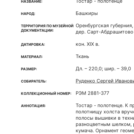
Тостар - полотенце
НАЗВАНИЕ:
Башкиры
НАРОД:
Оренбургская губерния,
ТЕРРИТОРИЯ ПО МУЗЕЙНОЙ
ДОКУМЕНТАЦИИ:
дер. Сарт-Абдрашитово
кон. XIХ в.
ДАТИРОВКА:
Ткань
МАТЕРИАЛ:
Дл. – 220,0; шир. – 39,0
РАЗМЕР:
Руденко Сергей Иванов
СОБИРАТЕЛЬ:
РЭМ 2881-377
КОЛЛЕКЦИОННЫЙ НОМЕР:
Тостар - полотенце. К 
АННОТАЦИЯ:
полотнищу холста вруч
полосы вышивки в техн
разноцветным шелком, 
кумача. Орнамент геом