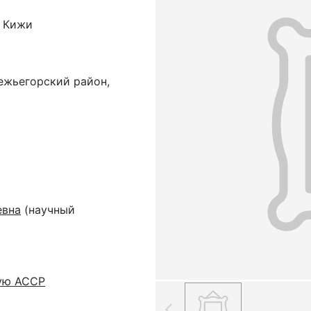
е Кижи
ежьегорский район,
евна
(научный
ую АССР