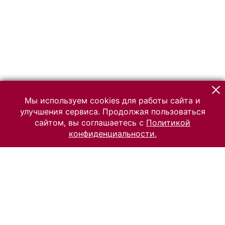
Мы используем cookies для работы сайта и
улучшения сервиса. Продолжая пользоваться
сайтом, вы соглашаетесь с
Политикой
конфиденциальности.
© 2026 Российский Этнографический музей
Все права защищены.
Условия использования материалов сайта
Отправить сообщение
Сообщение об ошибке
Перейти на сайт музея