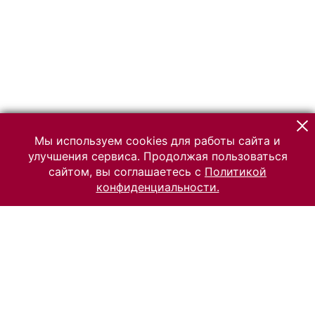
Мы используем cookies для работы сайта и
улучшения сервиса. Продолжая пользоваться
сайтом, вы соглашаетесь с
Политикой
конфиденциальности.
© 2026 Российский Этнографический музей
Все права защищены.
Условия использования материалов сайта
Отправить сообщение
Сообщение об ошибке
Перейти на сайт музея