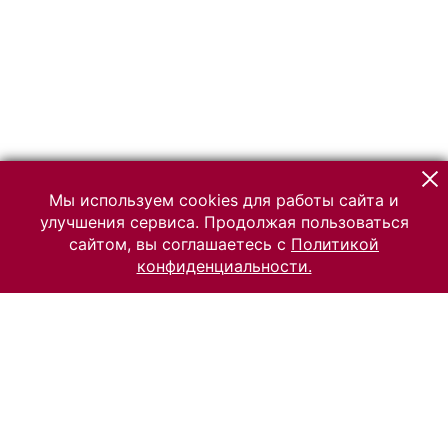
Мы используем cookies для работы сайта и
улучшения сервиса. Продолжая пользоваться
сайтом, вы соглашаетесь с
Политикой
конфиденциальности.
© 2026 Российский Этнографический музей
Все права защищены.
Условия использования материалов сайта
Отправить сообщение
Сообщение об ошибке
Перейти на сайт музея