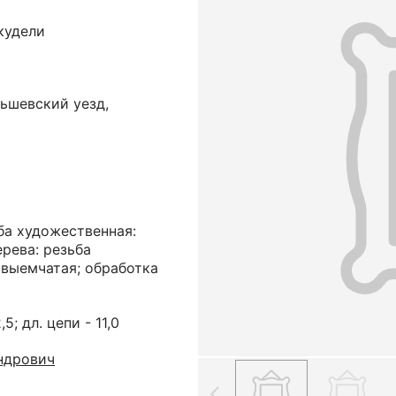
кудели
льшевский уезд,
ба художественная:
ерева: резьба
овыемчатая; обработка
,5; дл. цепи - 11,0
ндрович