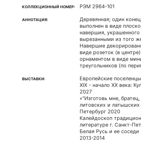
РЭМ 2964-101
КОЛЛЕКЦИОННЫЙ НОМЕР:
Деревянная; один конец
АННОТАЦИЯ:
выполнен в виде плоск
навершия, украшенного
вырезанными из того же
Навершие декорировано
виде розеток (в центре
орнаментом в виде ми
треугольников (по пери
Европейские поселенцы
ВЫСТАВКИ:
XIX - начало XX века: К
2027
«"Изготовь мне, братец,
литовских и латышских 
Петербург 2020
Калейдоскоп традицион
литературе г. Санкт-Пе
Белая Русь и ее соседи
2013-2014