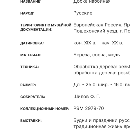
Доска набойная
НАЗВАНИЕ:
Русские
НАРОД:
Европейская Россия, Яр
ТЕРРИТОРИЯ ПО МУЗЕЙНОЙ
ДОКУМЕНТАЦИИ:
Пошехонский уезд, г. П
кон. XIX в. – нач. XX в.
ДАТИРОВКА:
Береза, сосна, медь
МАТЕРИАЛ:
Обработка дерева: резь
ТЕХНИКА:
обработка дерева: резь
Дл. - 25,0; шир. - 16,0; в
РАЗМЕР:
Шилов Ф. Г.
СОБИРАТЕЛЬ:
РЭМ 2979-70
КОЛЛЕКЦИОННЫЙ НОМЕР:
Будни и праздники русс
ВЫСТАВКИ:
традиционная жизнь яр