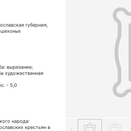
ославская губерния,
ошехонье
ба: вырезание;
ба художественная
ыс. - 5,0
кого народа:
ославских крестьян в