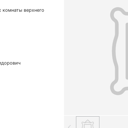
к комнаты верхнего
идорович