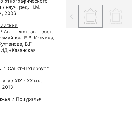
го этнографического
/ науч. ред. Н.М.
М, 2006
сийский
 Авт. текст. авт.-сост.
Измайлов, Е.В. Колчина,
ултанова, В.Г.
 «ИД «Казанская
 г. Санкт-Петербург
атар XIX - ХХ в.в.
2-2013
лжья и Приуралья