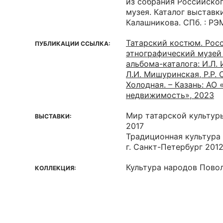
из собрания Российско
музея. Каталог выставки 
Калашникова. СПб. : РЭ
Татарский костюм. Рос
ПУБЛИКАЦИИ ССЫЛКА:
этнографический музей /
альбома-каталога: И.Л. 
Л.И. Мишуринская, Р.Р. С
Холодная. – Казань: АО
недвижимость», 2023
Мир татарской культуры
ВЫСТАВКИ:
2017
Традиционная культура т
г. Санкт-Петербург 201
Культура народов Пово
КОЛЛЕКЦИЯ: