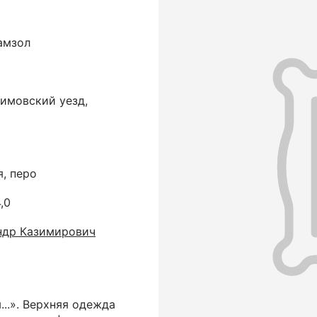
амзол
симовский уезд,
я, перо
,0
ндр Казимирович
...». Верхняя одежда