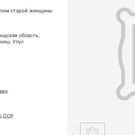
стюм старой женщины
ндская область,
киш. Улус
вич
ю ССР